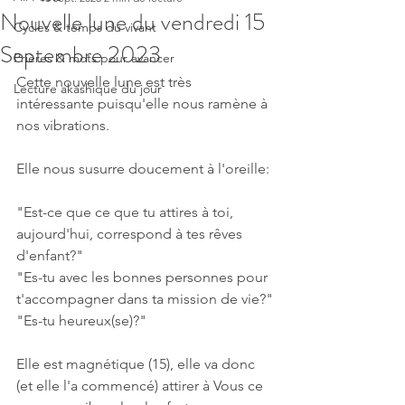
Nouvelle lune du vendredi 15
Cycles & temps du vivant
Septembre 2023
Prières & mots pour avancer
Cette nouvelle lune est très 
Lecture akashique du jour
intéressante puisqu'elle nous ramène à 
nos vibrations.
Elle nous susurre doucement à l'oreille:
"Est-ce que ce que tu attires à toi, 
aujourd'hui, correspond à tes rêves 
d'enfant?"
"Es-tu avec les bonnes personnes pour 
t'accompagner dans ta mission de vie?"
"Es-tu heureux(se)?"
Elle est magnétique (15), elle va donc 
(et elle l'a commencé) attirer à Vous ce 