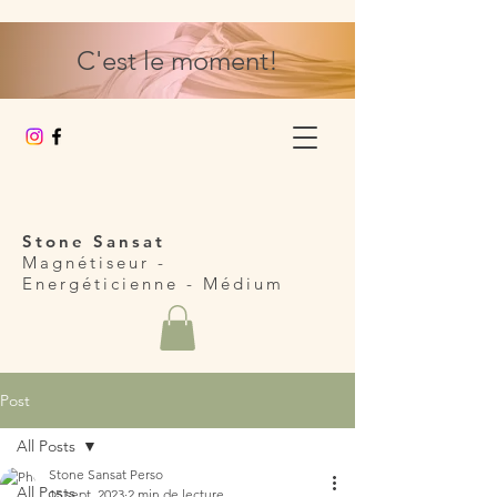
C'est le moment!
Stone Sansat
Magnétiseur -
Energéticienne
- Médium
Post
All Posts
Stone Sansat Perso
All Posts
15 sept. 2023
2 min de lecture