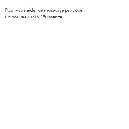
Pour vous aider ce mois-ci je propose 
un nouveau soin "
Puissance 
Personnelle
"
En savoir plus
Je vous souhaite de merveilleuses 
créations et la joie du cœur.
A tout vite, 
Stone