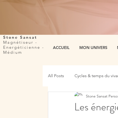
Stone Sansat
Magnétiseur -
Energéticienne
-
ACCUEIL
MON UNIVERS
Médium
All Posts
Cycles & temps du viva
Stone Sansat Perso
Les énerg