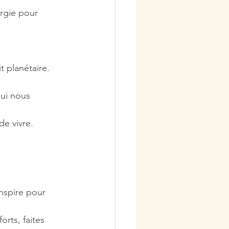
ergie pour 
t planétaire.
ui nous 
e vivre.
nspire pour 
rts, faites 