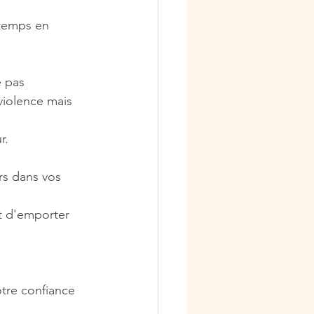
 temps en 
violence mais 
r.
rs dans vos 
t d'emporter 
tre confiance 