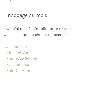
Encodage du mois
« Je n’ai plus à m’oublier pour exister. 
Je suis ce que je choisis d’incarner. »
#JuilletSacré
#MissionDAme
#RetourAuChemin
#ÉveilIntérieur
#SoinDeLÂme
#CheminStellaire
#JustesseDivine
#LumièreEnMoi
#RenaissanceJuillet
#GuérisonDuCœur
#SagesseDuCiel