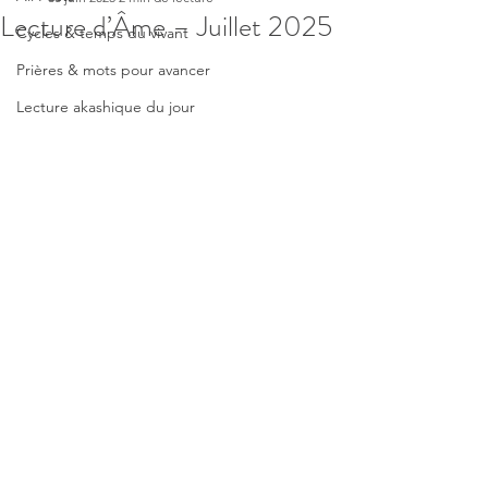
Lecture d’Âme – Juillet 2025
Cycles & temps du vivant
Prières & mots pour avancer
Lecture akashique du jour