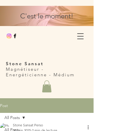
C'est le moment!
Stone Sansat
Magnétiseur -
Energéticienne
- Médium
Post
All Posts
Stone Sansat Perso
All Posts
30 juin 2025
2 min de lecture