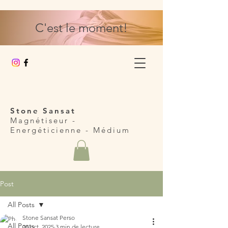
C'est le moment!
Stone Sansat
Magnétiseur -
Energéticienne
- Médium
Post
All Posts
Stone Sansat Perso
All Posts
20 oct. 2025
3 min de lecture