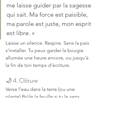
me laisse guider par la sagesse 
qui sait. Ma force est paisible, 
ma parole est juste, mon esprit 
est libre. »
Laisse un silence. Respire. Sens la paix 
s’installer. Tu peux garder la bougie 
allumée une heure encore, ou jusqu’à 
la fin de ton temps d’écriture.
🌙 4. Clôture
Verse l’eau dans la terre (ou une 
plante).Brûle la feuille si tu le sens 
juste. Regarde la fumée s’élever : c’est 
ton esprit qui se libère.
Puis dis simplement :
« Que la paix revienne. Que la 