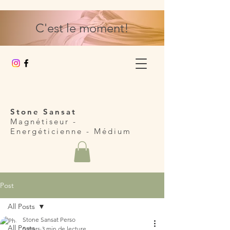
C'est le moment!
Stone Sansat
Magnétiseur -
Energéticienne
- Médium
Post
All Posts
Stone Sansat Perso
All Posts
5 mars
3 min de lecture