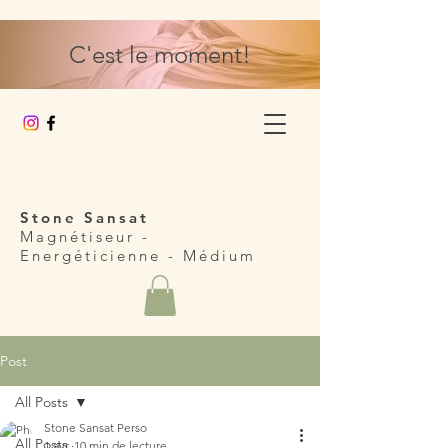
C'est le moment!
Stone Sansat
Magnétiseur -
Energéticienne
- Médium
Post
All Posts
Stone Sansat Perso
All Posts
1 avr.
10 min de lecture