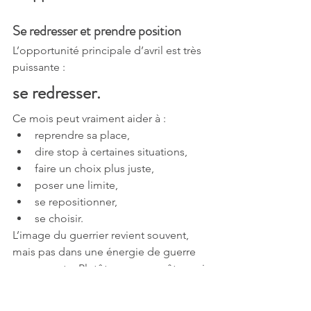
Se redresser et prendre position
L’opportunité principale d’avril est très 
puissante :
se redresser.
Ce mois peut vraiment aider à :
reprendre sa place,
dire stop à certaines situations,
faire un choix plus juste,
poser une limite,
se repositionner,
se choisir.
L’image du guerrier revient souvent, 
mais pas dans une énergie de guerre 
permanente. Plutôt comme un être qui 
remet son corps, sa voix, sa dignité et 
sa présence à la bonne place.