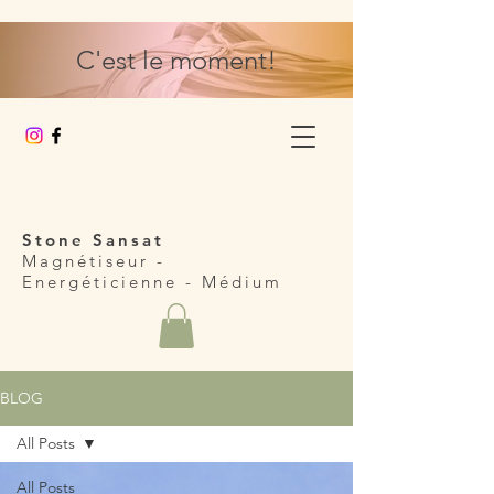
C'est le moment!
Stone Sansat
Magnétiseur -
Energéticienne
- Médium
BLOG
All Posts
All Posts