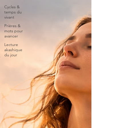
Cycles &
temps du
vivant
Prières &
mots pour
avancer
Lecture
akashique
du jour