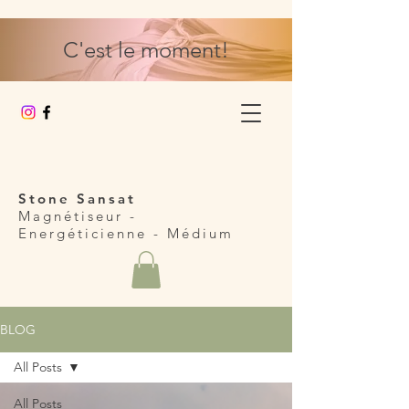
C'est le moment!
Stone Sansat
Magnétiseur -
Energéticienne
- Médium
BLOG
All Posts
All Posts