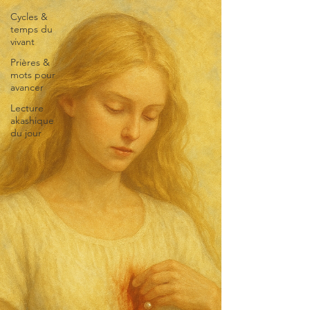
Cycles &
temps du
vivant
Prières &
mots pour
avancer
Lecture
akashique
du jour