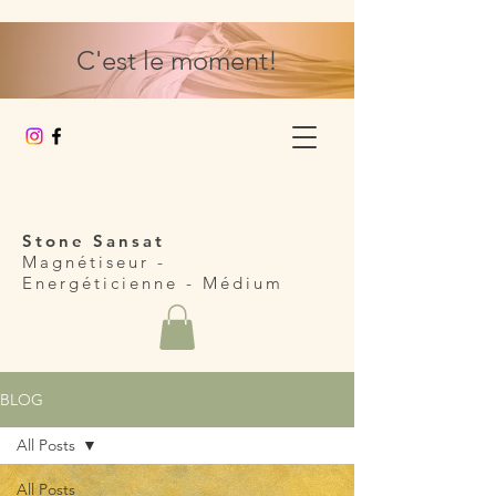
C'est le moment!
Stone Sansat
Magnétiseur -
Energéticienne
- Médium
BLOG
All Posts
All Posts