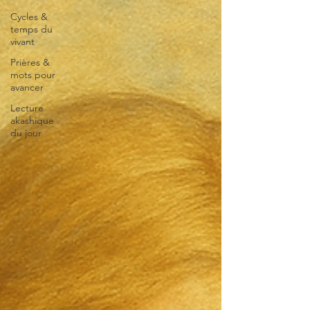
Cycles &
temps du
vivant
Prières &
mots pour
avancer
Lecture
akashique
du jour