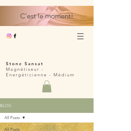
C'est le moment!
Stone Sansat
Magnétiseur -
Energéticienne
- Médium
BLOG
All Posts
All Posts