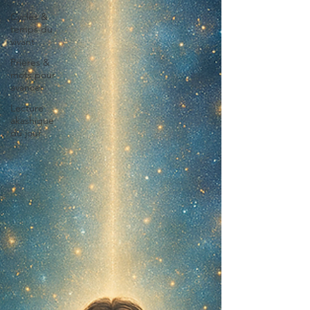
Cycles &
temps du
vivant
Prières &
mots pour
avancer
Lecture
akashique
du jour