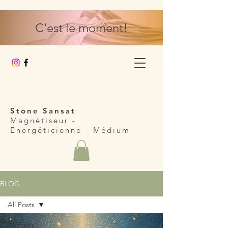
C'est le moment!
Stone Sansat
Magnétiseur -
Energéticienne
- Médium
BLOG
All Posts
All Posts