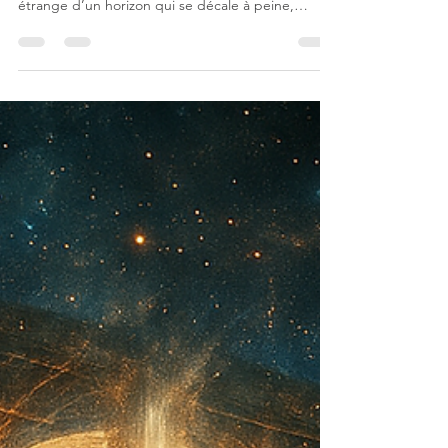
Le mois où le pendu se redresse et devient
Monde. Décembre arrive avec cette sensation
étrange d’un horizon qui se décale à peine,
comme si quelque chose en toi se retournait pour
regarder la vie… autrement. Tu entres dans un
mois 12, le mois du retournement intérieur, du
moment où l’on accepte enfin de voir le monde
depuis un autre angle. Non pas par renoncement,
mais parce que la perspective ancienne ne tient
plus. Et dans ce 12, il y a une promesse : celle de
se dissocier