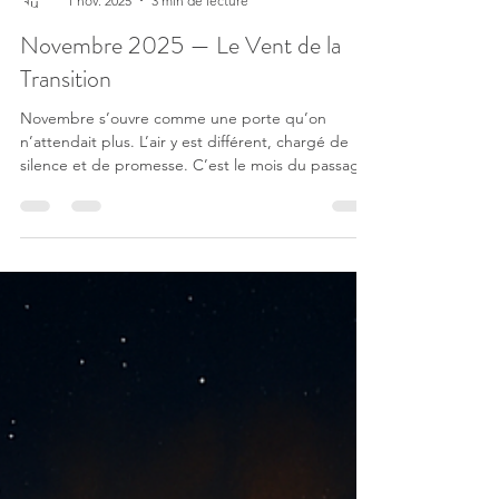
Stone Sansat Perso
1 nov. 2025
3 min de lecture
Novembre 2025 — Le Vent de la
Transition
Novembre s’ouvre comme une porte qu’on
n’attendait plus. L’air y est différent, chargé de
silence et de promesse. C’est le mois du passage,
celui qui clôt un cycle pour en ouvrir un autre. Ce
que tu sentais retenir se relâche, ce que tu croyais
immobile commence à respirer. 🌕 Pleine Lune du
5 novembre – Lumière sur la matière Sous la Pleine
Lune en Taureau , la vie reprend corps. Les
valeurs, les liens, les engagements reprennent
place dans ton monde intérieur. Cette lune t’