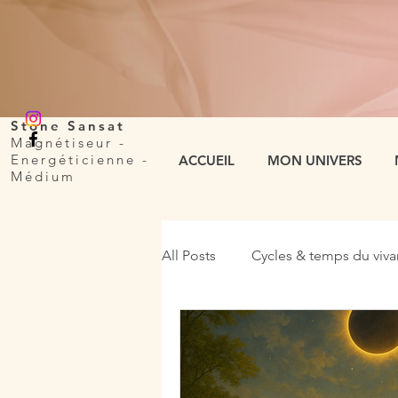
Stone Sansat
Magnétiseur -
Energéticienne
-
ACCUEIL
MON UNIVERS
Médium
All Posts
Cycles & temps du viva