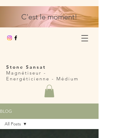
C'est le moment!
Stone Sansat
Magnétiseur -
Energéticienne
- Médium
BLOG
All Posts
All Posts