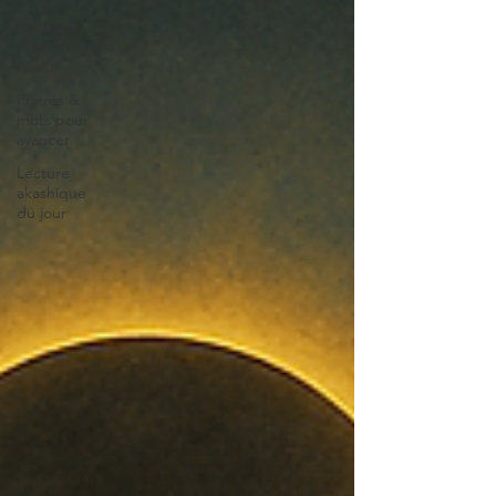
Cycles &
temps du
vivant
Prières &
mots pour
avancer
Lecture
akashique
du jour